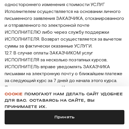
одностороннего изменения стоимости УСЛУГ
Исполнителем осуществляется на основании личного
письменного заявления ЗАКАЗЧИКА, отсканированного
и отправленного по электронной почте
ИСПОЛНИТЕЛЮ либо через службу поддержки
ИСПОЛНИТЕЛЯ. Возврат осуществляется за вычетом
суммы за фактически оказанные УСЛУГИ.
12.7. В случае оплаты ЗАКАЗЧИКОМ услуг
ИСПОЛНИТЕЛЯ за несколько поэтапных курсов,
ИСПОЛНИТЕЛЬ вправе уведомлять ЗАКАЗЧИКА
письмами на электронную почту о ближайшем платеже
за следующий курс за 7 дней до начала этого курса.
При неполучении платежа Исполнителем за
COOKIE
ПОМОГАЮТ НАМ ДЕЛАТЬ САЙТ УДОБНЕЕ
следующий курс с задержкой более чем 3 дня после
ДЛЯ ВАС. ОСТАВАЯСЬ НА САЙТЕ, ВЫ
начала курса, ИСПОЛНИТЕЛЬ вправе заблокировать
ПРИНИМАЕТЕ ИХ.
учебный аккаунт ЗАКАЗЧИКА в системе обучения и
^
тестирования с уведомлением ЗАКАЗЧИКА или без
Принять
наверх
уведомления, в случае отсутствия связи с
ЗАКАЗЧИКОМ.