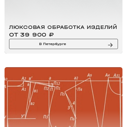
ЛЮКСОВАЯ ОБРАБОТКА ИЗДЕЛИЙ
ЗАКРОЙЩИК-ПОРТНОЙ.
ПОВЫШЕНИЕ РАЗРЯДА
ОТ 39 900 ₽
ОТ 119 ₽
В Петербурге
В Петербурге