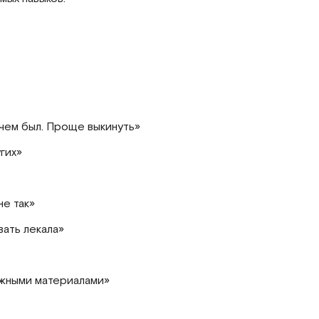
 чем был. Проще выкинуть»
гих»
не так»
вать лекала»
ожными материалами»