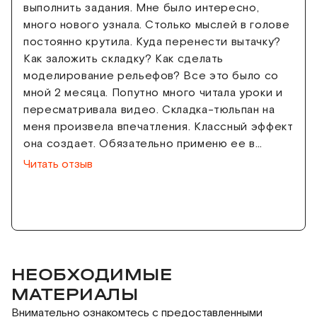
выполнить задания. Мне было интересно,
много нового узнала. Столько мыслей в голове
постоянно крутила. Куда перенести вытачку?
Как заложить складку? Как сделать
моделирование рельефов? Все это было со
мной 2 месяца. Попутно много читала уроки и
пересматривала видео. Складка-тюльпан на
меня произвела впечатления. Классный эффект
она создает. Обязательно применю ее в
своем будущем проекте. С параллельным и
Читать отзыв
коническим расширением я не раз
сталкивалась, но этот курс помог глубже мне
это изучить. В моей последней работе был
рукав-реглан. Его я хорошо освоила. И когда
отшила образец, меня очень он порадовал.
Конечно, были недочеты, я их видела. Но мне
НЕОБХОДИМЫЕ
было
МАТЕРИАЛЫ
Внимательно ознакомтесь с предоставленными