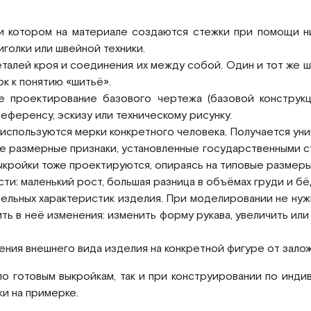
и котором на материале создаются стежки при помощи н
голки или швейной техники.
талей кроя и соединения их между собой. Один и тот же 
ок к понятию «шитьё».
 проектирование базового чертежа (базовой конструкц
ференсу, эскизу или техническому рисунку.
используются мерки конкретного человека. Получается уни
 размерные признаки, установленные государственными ст
ыкройки тоже проектируются, опираясь на типовые размеры
ти: маленький рост, большая разница в объёмах груди и бё
ельных характеристик изделия. При моделировании не нужн
ить в неё изменения: изменить форму рукава, увеличить и
ения внешнего вида изделия на конкретной фигуре от зало
по готовым выкройкам, так и при конструировании по инд
ки на примерке.