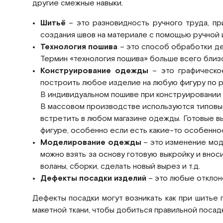
другие смежные навыки.
Шитьё
– это разновидность ручного труда, пр
создания швов на материале с помощью ручной и
Технология пошива
– это способ обработки де
Термин «технология пошива» больше всего близ
Конструирование одежды
– это графическое
построить любое изделие на любую фигуру по ре
В индивидуальном пошиве при конструировании 
В массовом производстве используются типовые
встретить в любом магазине одежды. Готовые в
фигуре, особенно если есть какие-то особеннос
Моделирование одежды
– это изменение мод
можно взять за основу готовую выкройку и внос
воланы, сборки, сделать новый вырез и т.д.
Дефекты посадки изделий
– это любые отклон
Дефекты посадки могут возникать как при шитье 
макетной ткани, чтобы добиться правильной посад