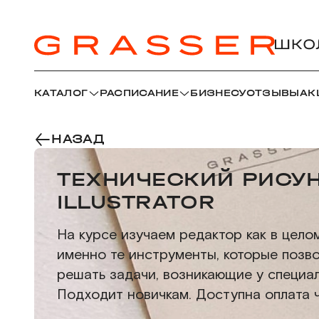
КАТАЛОГ
РАСПИСАНИЕ
БИЗНЕСУ
ОТЗЫВЫ
АК
НАЗАД
ТЕХНИЧЕСКИЙ РИСУН
ILLUSTRATOR
На курсе изучаем редактор как в целом
именно те инструменты, которые позв
решать задачи, возникающие у специа
Подходит новичкам. Доступна оплата 