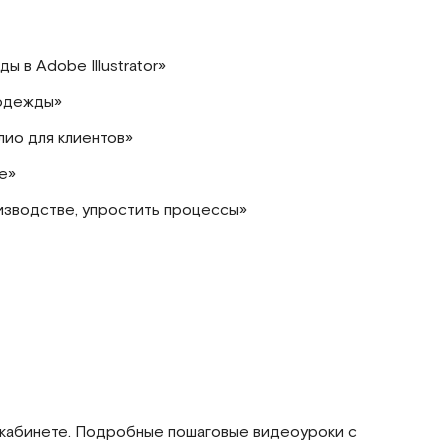
ы в Adobe Illustrator»
 одежды»
лио для клиентов»
ме»
изводстве, упростить процессы»
 кабинете. Подробные пошаговые видеоуроки с