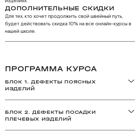
изделиях.
ДОПОЛНИТЕЛЬНЫЕ СКИДКИ
Для тех, кто хочет продолжить свой швейный путь,
будет действовать скидка 10% на все онлайн-курсы в
нашей школе.
ПРОГРАММА КУРСА
БЛОК 1. ДЕФЕКТЫ ПОЯСНЫХ
ИЗДЕЛИЙ
Урок 1. Введение
Урок 2. Примерка базового макета юбки. Дефекты
посадки
БЛОК 2. ДЕФЕКТЫ ПОСАДКИ
Урок 3. Дефекты посадки юбки
ПЛЕЧЕВЫХ ИЗДЕЛИЙ
Урок 4. Примерка базового макета брюк. Дефекты
Урок 6. Примерка базового макета плечевого
посадки
изделия с втачным рукавом
Урок 5. Дефекты посадки брюк
Уроки 7-9. Дефекты посадки плечевого изделия с