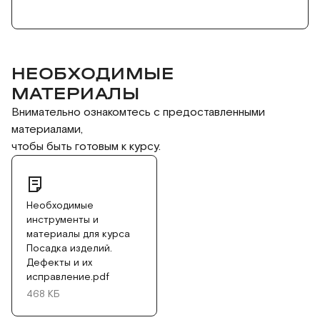
информацию для размышления на будущее.
Лично мне было трудно переносить
информацию с увиденного и прочитанного на
свои конкретные макеты. Но я не профи, так,
НЕОБХОДИМЫЕ
любит
МАТЕРИАЛЫ
Внимательно ознакомтесь с предоставленными
материалами,
чтобы быть готовым к курсу.
Необходимые
инструменты и
материалы для курса
Посадка изделий.
Дефекты и их
исправление.pdf
468 КБ