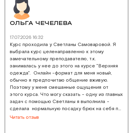
ОЛЬГА ЧЕЧЕЛЕВА
17.07.2026 16:32
Курс проходила у Светланы Самоваровой. Я
выбрала курс целенаправленно к этому
замечательному преподавателю, т.к.
занималась у нее до этого на курсе "Верхняя
одежда". Онлайн -формат для меня новый,
обычно я предпочитаю общение вживую.
Поэтому у меня смешанные ощущения от
этого курса. Что могу сказать - одну из главных
задач с помощью Светланы я выполнила -
сделала нормальную посадку брюк на себя по
индивидуальным лекалам. Также сшила и
Читать отзыв
примерила на себя несколько макетов от
рубашек до жилетов, что дало ценную