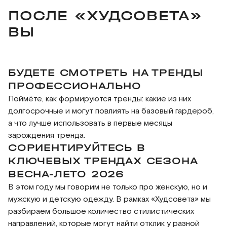
Микробизнесу и небольшим производителям,
заранее. Это занимает 2 минуты, но когда
ПОСЛЕ «ХУДСОВЕТА»
изделий, материалов, цветовой палитры, а это
способных гибко перестроить процессы и
начнётся встреча, это ценные 2 минуты
повысит вашу ценность в их глазах.
ВЫ
внедрять актуальные решения «здесь и
перед вебинаром мы пришлем ссылку для
сейчас».
доступа на почту
Портным и закройщикам, работающим с
запись «Худсовета» будет доступна через 1
БУДЕТЕ СМОТРЕТЬ НА ТРЕНДЫ
клиентами в режиме текущего сезона и
день после проведения в вашем Личном
ПРОФЕССИОНАЛЬНО
подбирающим для них изделия, материалы и
кабинете на сайте
силуэты.
Поймёте, как формируются тренды: какие из них
долгосрочные и могут повлиять на базовый гардероб,
Людям, которые шьют для себя и хотят
а что лучше использовать в первые месяцы
создать уникальный индивидуальный стиль,
зарождения тренда.
сочетая личные предпочтения с трендами.
СОРИЕНТИРУЙТЕСЬ В
КЛЮЧЕВЫХ ТРЕНДАХ СЕЗОНА
Всем, кто увлекается модой и стилем и хочет
разбираться в закономерностях, которые
ВЕСНА-ЛЕТО 2026
формируют сезон.
В этом году мы говорим не только про женскую, но и
мужскую и детскую одежду. В рамках «Худсовета» мы
разбираем большое количество стилистических
направлений, которые могут найти отклик у разной