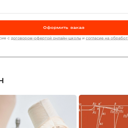
Оформить заказ
асие с
договором-офертой онлайн-школы
и
согласие на обработ
Н