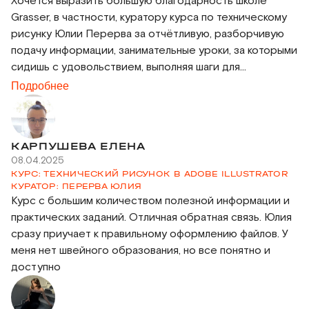
Хочется выразить большую благодарность школе
Grasser, в частности, куратору курса по техническому
рисунку Юлии Перерва за отчётливую, разборчивую
подачу информации, занимательные уроки, за которыми
сидишь с удовольствием, выполняя шаги для
достижения должных результатов.
Подробнее
Приятное общение, информативные ответы - весь
курс пролетел с удовольствием и положительным
настроем!
КАРПУШЕВА ЕЛЕНА
Удачи вам, всей школе и спасибо за вложения в знания!)
08.04.2025
КУРС: ТЕХНИЧЕСКИЙ РИСУНОК В ADOBE ILLUSTRATOR
КУРАТОР: ПЕРЕРВА ЮЛИЯ
Курс с большим количеством полезной информации и
практических заданий. Отличная обратная связь. Юлия
сразу приучает к правильному оформлению файлов. У
меня нет швейного образования, но все понятно и
доступно